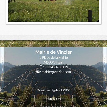
Mairie de Vinzier
1 Place de la Mairie
74500 Vinzier
:
+33450736119
:
mairie@vinzier.com
Mentions légales & CGV
Plan du site
Gestion des cookies