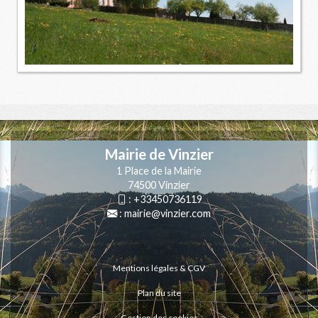
Mairie de Vinzier
1 Place de la Mairie
74500 Vinzier
:
+33450736119
:
mairie@vinzier.com
Mentions légales & CGV
Plan du site
Gestion des cookies