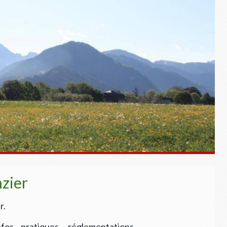
nzier
r.
fos pratiques, réglementations,