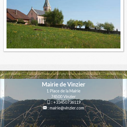
Mairie de Vinzier
1 Place de la Mairie
74500 Vinzier
:
+33450736119
:
mairie@vinzier.com