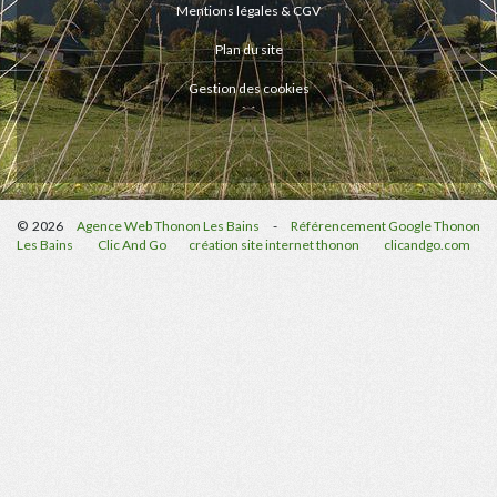
Mentions légales & CGV
Plan du site
Gestion des cookies
© 2026
Agence Web Thonon Les Bains
-
Référencement Google Thonon
Les Bains
Clic And Go
création site internet thonon
clicandgo.com