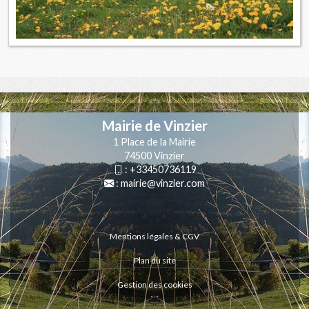
Mairie de Vinzier
1 Place de la Mairie
74500 Vinzier
:
+33450736119
:
mairie@vinzier.com
Mentions légales & CGV
Plan du site
Gestion des cookies