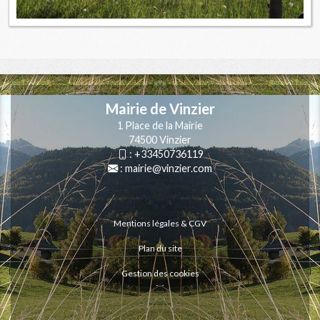
Mairie de Vinzier
1 Place de la Mairie
74500 Vinzier
:
+33450736119
:
mairie@vinzier.com
Mentions légales & CGV
Plan du site
Gestion des cookies