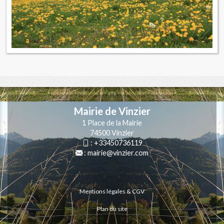
Mairie de Vinzier
1 Place de la Mairie
74500 Vinzier
:
+33450736119
:
mairie@vinzier.com
Mentions légales & CGV
Plan du site