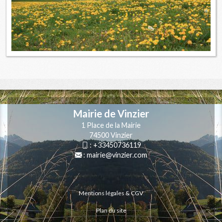
Mairie de Vinzier
1 Place de la Mairie
74500 Vinzier
:
+33450736119
:
mairie@vinzier.com
Mentions légales & CGV
Plan du site