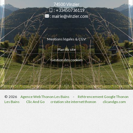
74500 Vinzier
:
+33450736119
:
mairie@vinzier.com
Mentions légales & CGV
Plan du site
Gestion des cookies
© 2026
Agence Web Thonon Les Bains
-
Référencement Google Thonon
Les Bains
Clic And Go
création site internet thonon
clicandgo.com