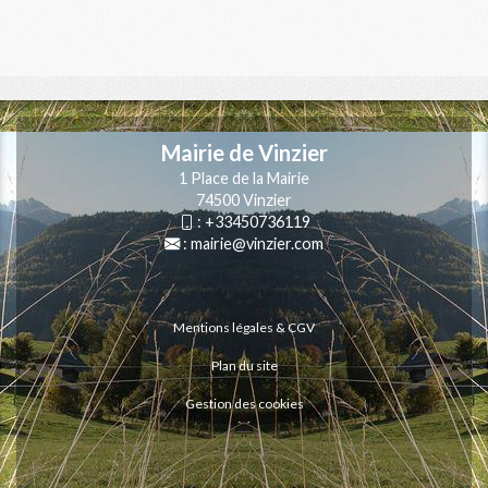
Mairie de Vinzier
1 Place de la Mairie
74500 Vinzier
:
+33450736119
:
mairie@vinzier.com
Mentions légales & CGV
Plan du site
Gestion des cookies