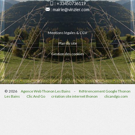
:
+33450736119
:
mairie@vinzier.com
Mentions légales & CGV
Plan du site
Gestion des cookies
© 2026
Agence Web Thonon Les Bains
-
Référencement Google Thonon
Les Bains
Clic And Go
création site internet thonon
clicandgo.com